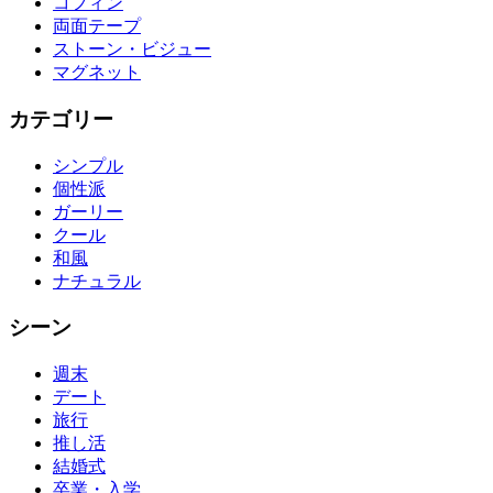
コフィン
両面テープ
ストーン・ビジュー
マグネット
カテゴリー
シンプル
個性派
ガーリー
クール
和風
ナチュラル
シーン
週末
デート
旅行
推し活
結婚式
卒業・入学