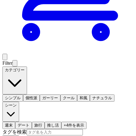
Filter
カテゴリー
シンプル
個性派
ガーリー
クール
和風
ナチュラル
シーン
週末
デート
旅行
推し活
+
4
件を表示
タグを検索