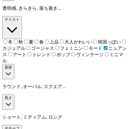
透明感, きらきら, 落ち着き...
テイスト
冬
秋
夏
春
上品
大人かわいい
韓国っぽい
カジュアル
ゴージャス
フェミニン
モード
ニュアン
ス
アート
トレンド
ポップ
ヴィンテージ
ミニマ
ル
形状
ラウンド, オーバル, スクエア...
長さ
ショート, ミディアム, ロング
モチーフ