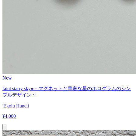
New
faint starry sky⭐︎ ~ マグネットと華奢な星のホログラムのシン
プルデザイン ~
'Ekolu Haneli
¥
4,000