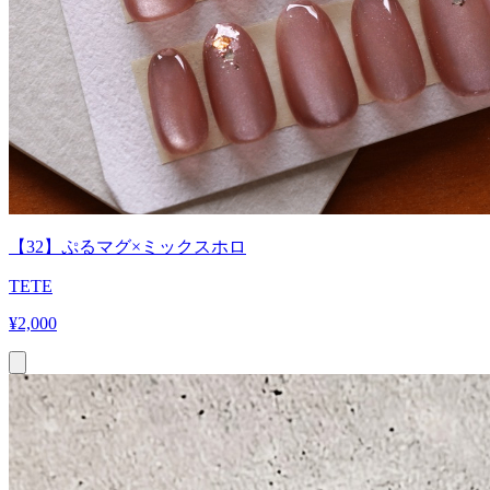
【32】ぷるマグ×ミックスホロ
TETE
¥
2,000