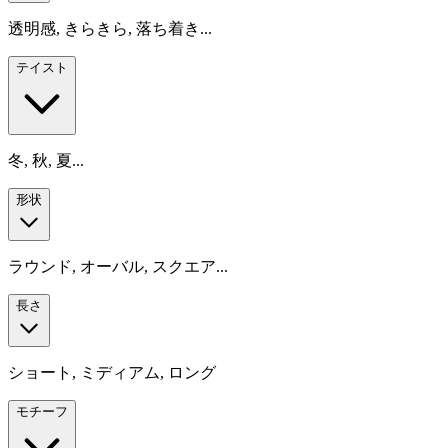
透明感, きらきら, 落ち着き...
テイスト
冬, 秋, 夏...
形状
ラウンド, オーバル, スクエア...
長さ
ショート, ミディアム, ロング
モチーフ