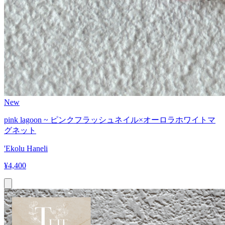
New
pink lagoon ~ ピンクフラッシュネイル×オーロラホワイトマ
グネット
'Ekolu Haneli
¥
4,400