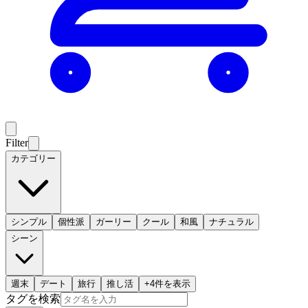
Filter
カテゴリー
シンプル
個性派
ガーリー
クール
和風
ナチュラル
シーン
週末
デート
旅行
推し活
+
4
件を表示
タグを検索