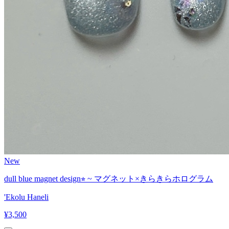
New
dull blue magnet design⭐︎ ~ マグネット×きらきらホログラム
'Ekolu Haneli
¥
3,500