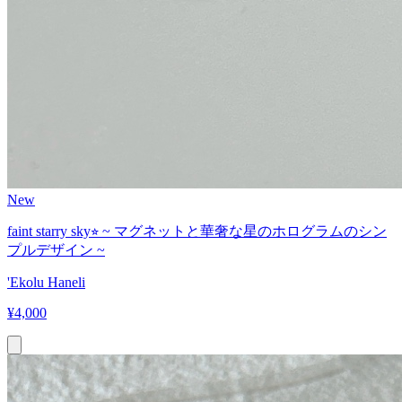
New
faint starry sky⭐︎ ~ マグネットと華奢な星のホログラムのシン
プルデザイン ~
'Ekolu Haneli
¥
4,000