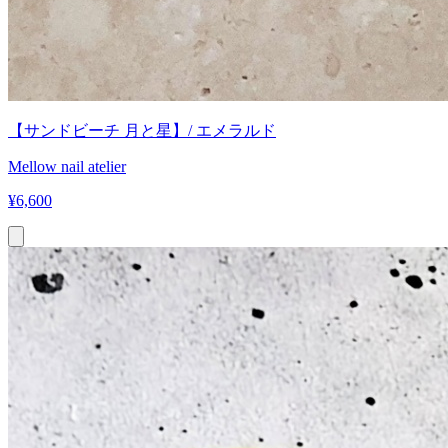
【サンドビーチ 月と星】/ エメラルド
Mellow nail atelier
¥
6,600