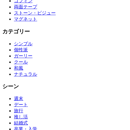
コフィン
両面テープ
ストーン・ビジュー
マグネット
カテゴリー
シンプル
個性派
ガーリー
クール
和風
ナチュラル
シーン
週末
デート
旅行
推し活
結婚式
卒業・入学