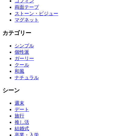
コフィン
両面テープ
ストーン・ビジュー
マグネット
カテゴリー
シンプル
個性派
ガーリー
クール
和風
ナチュラル
シーン
週末
デート
旅行
推し活
結婚式
卒業・入学