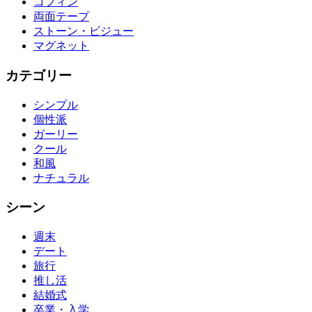
コフィン
両面テープ
ストーン・ビジュー
マグネット
カテゴリー
シンプル
個性派
ガーリー
クール
和風
ナチュラル
シーン
週末
デート
旅行
推し活
結婚式
卒業・入学