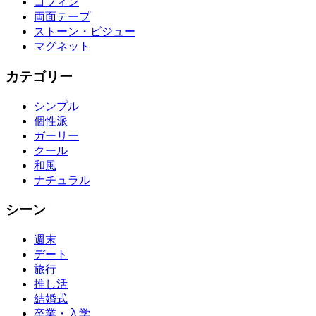
コフィン
両面テープ
ストーン・ビジュー
マグネット
カテゴリー
シンプル
個性派
ガーリー
クール
和風
ナチュラル
シーン
週末
デート
旅行
推し活
結婚式
卒業・入学