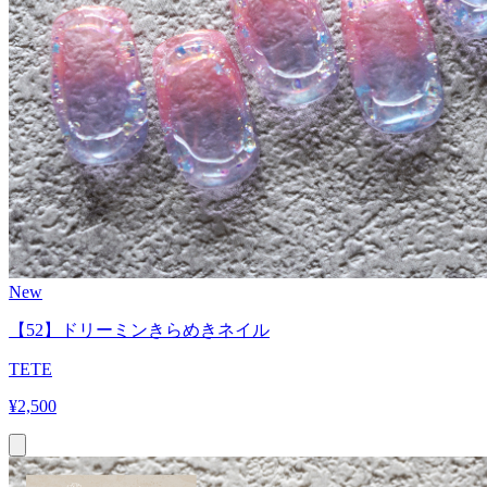
New
【52】ドリーミンきらめきネイル
TETE
¥
2,500