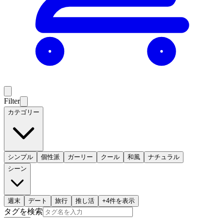
Filter
カテゴリー
シンプル
個性派
ガーリー
クール
和風
ナチュラル
シーン
週末
デート
旅行
推し活
+
4
件を表示
タグを検索