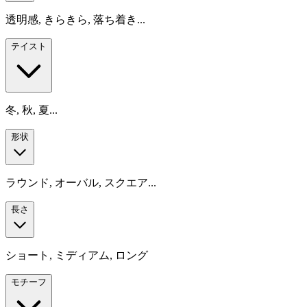
透明感, きらきら, 落ち着き...
テイスト
冬, 秋, 夏...
形状
ラウンド, オーバル, スクエア...
長さ
ショート, ミディアム, ロング
モチーフ