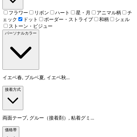
フラワー
リボン
ハート
星・月
アニマル柄
チ
ェック
ドット
ボーダー・ストライプ
和柄
シェル
ストーン・ビジュー
パーソナルカラー
イエベ春, ブルベ夏, イエベ秋...
接着方式
両面テープ, グルー（接着剤）, 粘着グミ...
価格帯