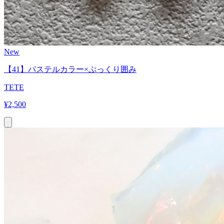
New
【41】パステルカラー×ぷっくり囲み
TETE
¥
2,500