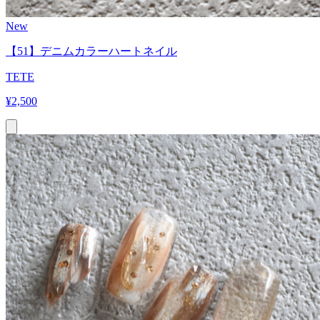
New
【51】デニムカラーハートネイル
TETE
¥
2,500