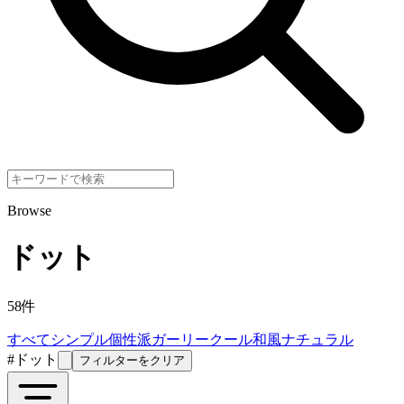
Browse
ドット
58
件
すべて
シンプル
個性派
ガーリー
クール
和風
ナチュラル
#
ドット
フィルターをクリア