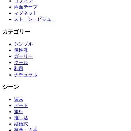
コフィン
両面テープ
マグネット
ストーン・ビジュー
カテゴリー
シンプル
個性派
ガーリー
クール
和風
ナチュラル
シーン
週末
デート
旅行
推し活
結婚式
卒業・入学