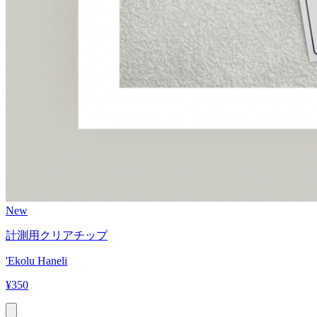
New
計測用クリアチップ
'Ekolu Haneli
¥
350