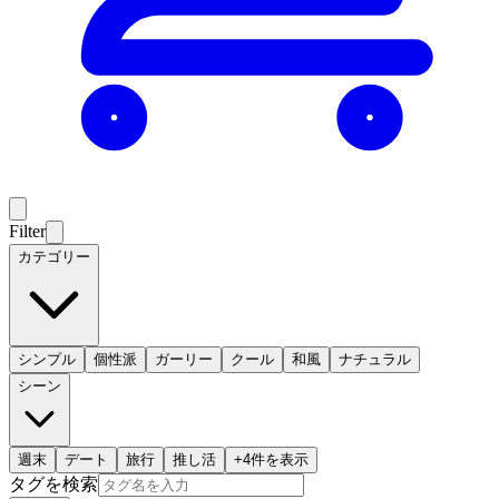
Filter
カテゴリー
シンプル
個性派
ガーリー
クール
和風
ナチュラル
シーン
週末
デート
旅行
推し活
+
4
件を表示
タグを検索