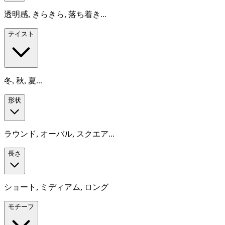
透明感, きらきら, 落ち着き...
テイスト
冬, 秋, 夏...
形状
ラウンド, オーバル, スクエア...
長さ
ショート, ミディアム, ロング
モチーフ