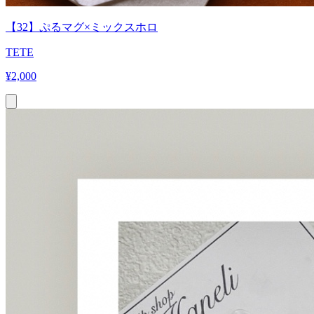
【32】ぷるマグ×ミックスホロ
TETE
¥
2,000