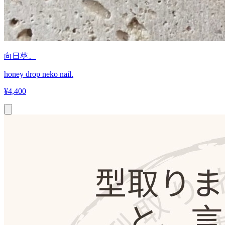
向日葵。
honey drop neko nail.
¥
4,400