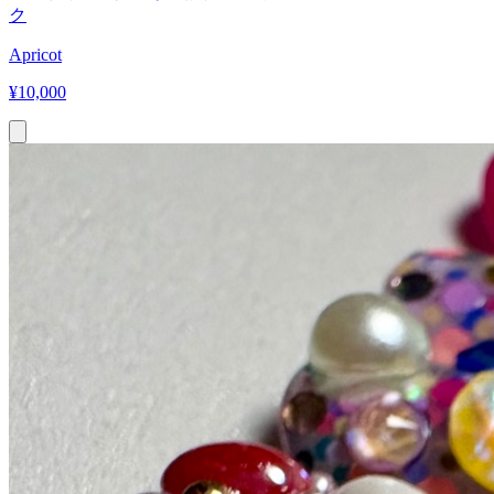
ク
Apricot
¥
10,000