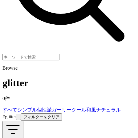
Browse
glitter
0
件
すべて
シンプル
個性派
ガーリー
クール
和風
ナチュラル
#
glitter
フィルターをクリア