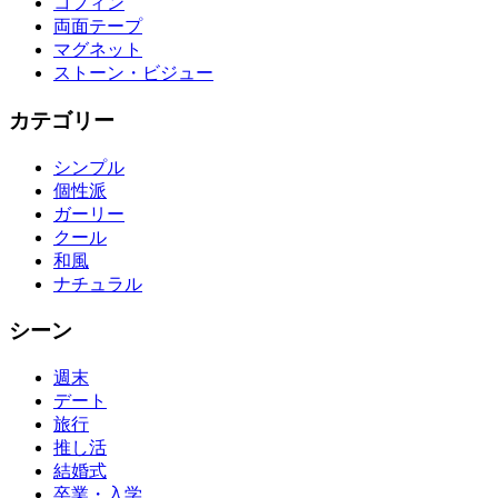
コフィン
両面テープ
マグネット
ストーン・ビジュー
カテゴリー
シンプル
個性派
ガーリー
クール
和風
ナチュラル
シーン
週末
デート
旅行
推し活
結婚式
卒業・入学