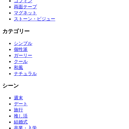
コフィン
両面テープ
マグネット
ストーン・ビジュー
カテゴリー
シンプル
個性派
ガーリー
クール
和風
ナチュラル
シーン
週末
デート
旅行
推し活
結婚式
卒業・入学