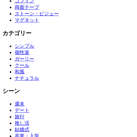
コフィン
両面テープ
ストーン・ビジュー
マグネット
カテゴリー
シンプル
個性派
ガーリー
クール
和風
ナチュラル
シーン
週末
デート
旅行
推し活
結婚式
卒業・入学