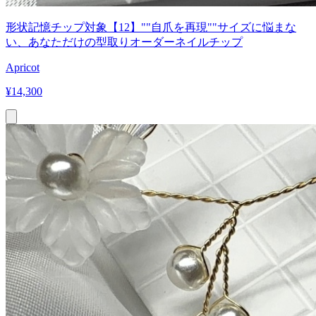
形状記憶チップ対象【12】""自爪を再現""サイズに悩まな
い、あなただけの型取りオーダーネイルチップ
Apricot
¥
14,300