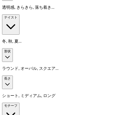
透明感, きらきら, 落ち着き...
テイスト
冬, 秋, 夏...
形状
ラウンド, オーバル, スクエア...
長さ
ショート, ミディアム, ロング
モチーフ