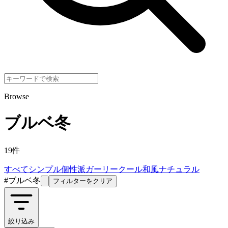
Browse
ブルベ冬
19
件
すべて
シンプル
個性派
ガーリー
クール
和風
ナチュラル
#
ブルベ冬
フィルターをクリア
絞り込み