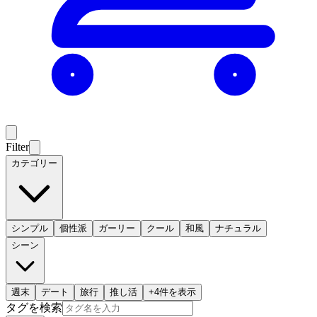
Filter
カテゴリー
シンプル
個性派
ガーリー
クール
和風
ナチュラル
シーン
週末
デート
旅行
推し活
+
4
件を表示
タグを検索