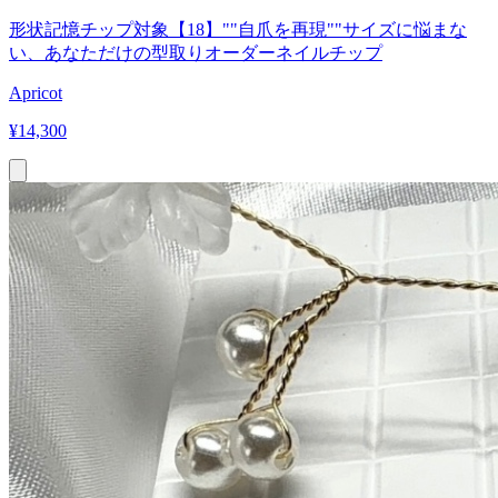
形状記憶チップ対象【18】""自爪を再現""サイズに悩まな
い、あなただけの型取りオーダーネイルチップ
Apricot
¥
14,300