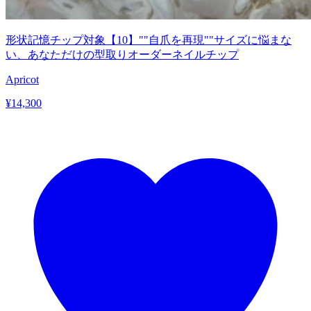
形状記憶チップ対象【10】""自爪を再現""サイズに悩まな
い、あなただけの型取りオーダーネイルチップ
Apricot
¥
14,300