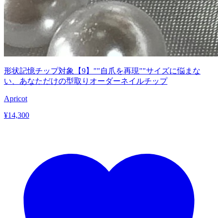
形状記憶チップ対象【9】""自爪を再現""サイズに悩まな
い、あなただけの型取りオーダーネイルチップ
Apricot
¥
14,300